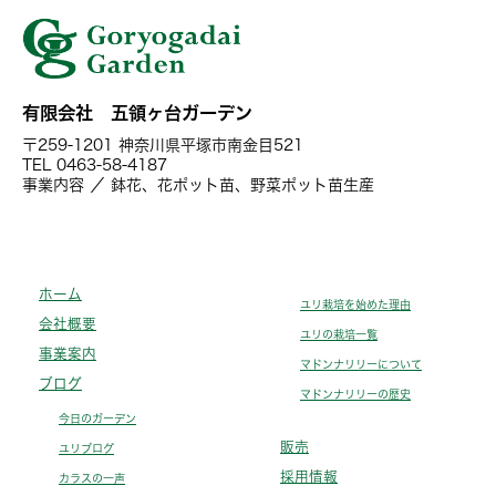
有限会社 五領ヶ台ガーデン
〒259-1201 神奈川県平塚市南金目521
TEL 0463-58-4187
事業内容 ／ 鉢花、花ポット苗、野菜ポット苗生産
ホーム
ユリ栽培を始めた理由
会社概要
ユリの栽培一覧
事業案内
マドンナリリーについて
ブログ
マドンナリリーの歴史
今日のガーデン
販売
ユリブログ
採用情報
カラスの一声