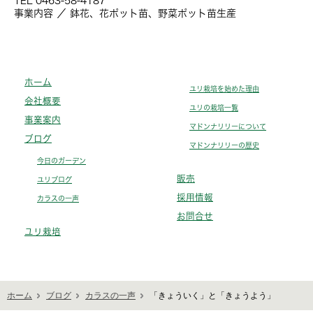
TEL 0463-58-4187
事業内容 ／ 鉢花、花ポット苗、野菜ポット苗生産
ホーム
ユリ栽培を始めた理由
会社概要
ユリの栽培一覧
事業案内
マドンナリリーについて
ブログ
マドンナリリーの歴史
今日のガーデン
販売
ユリブログ
採用情報
カラスの一声
お問合せ
ユリ栽培
ホーム
ブログ
カラスの一声
「きょういく」と「きょうよう」