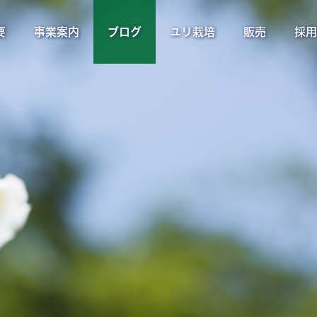
要
事業案内
ブログ
ユリ栽培
販売
採用